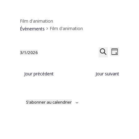
Film d'animation
Film d'animation
Évènements
Recherche
Navigat
3/1/2026
Jour
de
et
Sélectionnez
Recherche
vues
navigation
une
Évènem
de
date.
Jour précédent
Jour suivant
vues
Évènemen
S’abonner au calendrier