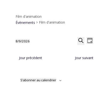
Film d'animation
Film d'animation
Évènements
Recherche
Navigat
8/9/2026
Jour
de
et
Sélectionnez
Recherche
vues
navigation
une
Évènem
de
date.
Jour précédent
Jour suivant
vues
Évènemen
S’abonner au calendrier