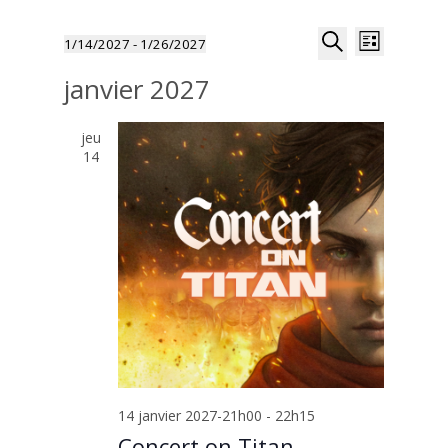
Recherche
Navigat
1/14/2027
 - 
1/26/2027
Liste
de
et
Sélectionnez
Recherche
vues
janvier 2027
navigation
une
Évènem
de
date.
vues
jeu
14
Évènemen
14 janvier 2027-21h00
-
22h15
Concert on Titan