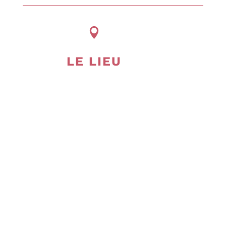

LE LIEU