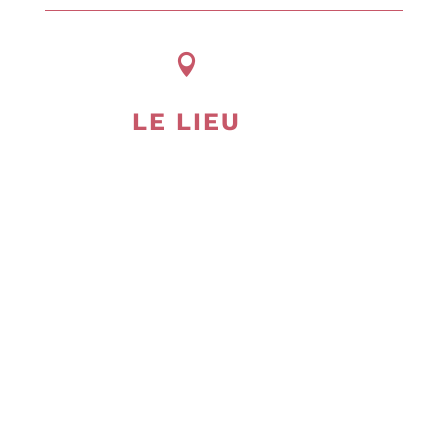

LE LIEU