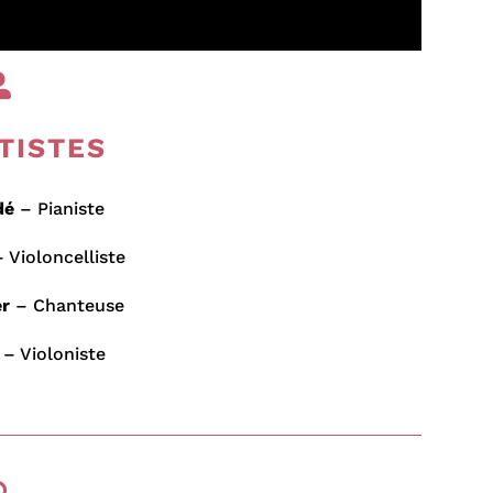

TISTES
dé
– Pianiste
 Violoncelliste
er
– Chanteuse
– Violoniste