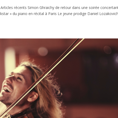
 Articles récents Simon Ghraichy de retour dans une soirée concertan
kstar » du piano en récital à Paris Le jeune prodige Daniel Lozakovic