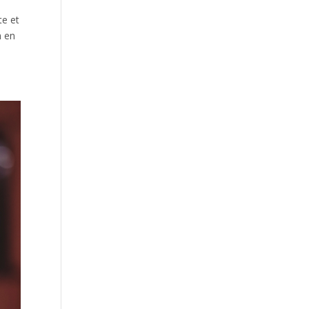
te et
h en