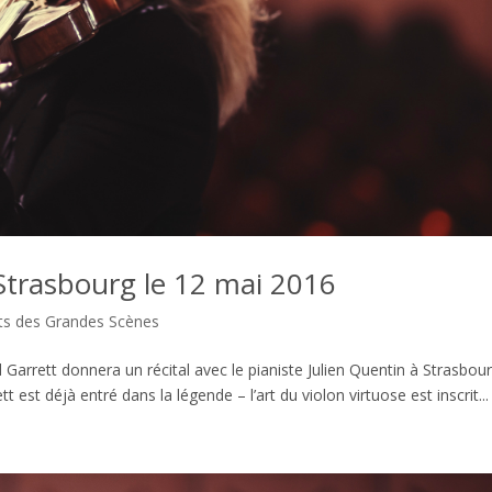
 Strasbourg le 12 mai 2016
ts des Grandes Scènes
 Garrett donnera un récital avec le pianiste Julien Quentin à Strasbou
est déjà entré dans la légende – l’art du violon virtuose est inscrit...