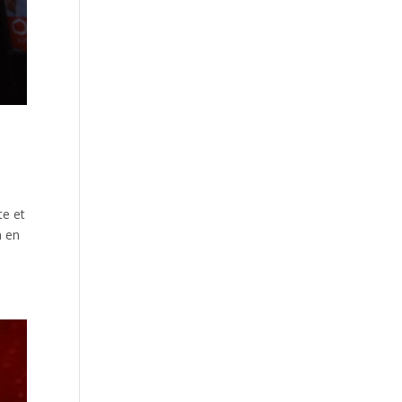
te et
h en