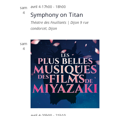
avril 4-17h00
-
18h00
sam
4
Symphony on Titan
Théatre des Feuillants | Dijon
9 rue
condorcet, Dijon
sam
4
avril 4-20h00
-
21h10