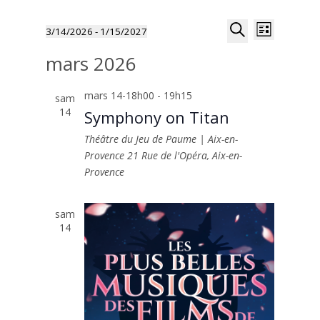
Recherche
Navigat
3/14/2026
 - 
1/15/2027
Liste
de
et
Sélectionnez
Recherche
vues
mars 2026
navigation
une
Évènem
de
date.
mars 14-18h00
-
19h15
vues
sam
14
Symphony on Titan
Évènemen
Théâtre du Jeu de Paume | Aix-en-
Provence
21 Rue de l'Opéra, Aix-en-
Provence
sam
14