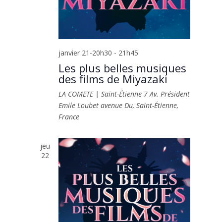
janvier 21-20h30
-
21h45
Les plus belles musiques
des films de Miyazaki
LA COMETE | Saint-Étienne
7 Av. Président
Emile Loubet avenue Du, Saint-Étienne,
France
jeu
22